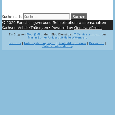
Suche nach:
© 2026 Forschungsverbund Rehabilitationswissenschaften
Sachsen-Anhalt/Thüringen
• Powered by
GeneratePress
Ein Blog von
Blogs@MLU
, dem Blog-Dienst des
IT-Servicezentrums
der
Martin-Luther-Universität Halle-Wittenberg
Features
|
Nutzungsbedingungen
|
Kontakt/Impressum
|
Disclaimer
|
Datenschutzerklärung