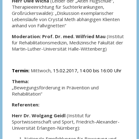
Herr Uwe Wicha
(Leider der „Alten Flugschule“,
Therapieeinrichtung für Suchterkrankungen,
Großrückerswalde): „Diskussion exemplarischer
Lebensläufe von Crystal Meth abhängigen Klienten
anhand von Fallvignetten“
Moderation:
Prof. Dr. med. Wilfried Mau
(Institut
für Rehabilitationsmedizin, Medizinische Fakultät der
Martin-Luther-Universität Halle-Wittenberg)
Termin:
Mittwoch,
15.02.2017,
14:00 bis 16:00 Uhr
Thema:
„Bewegungsförderung in Prävention und
Rehabilitation“
Referenten:
Herr Dr. Wolgang Geidl
(Institut für
Sportwissenschaft und Sport, Friedrich-Alexander-
Universität Erlangen-Nürnberg):
Nationale Empfehlungen für Bewegung und