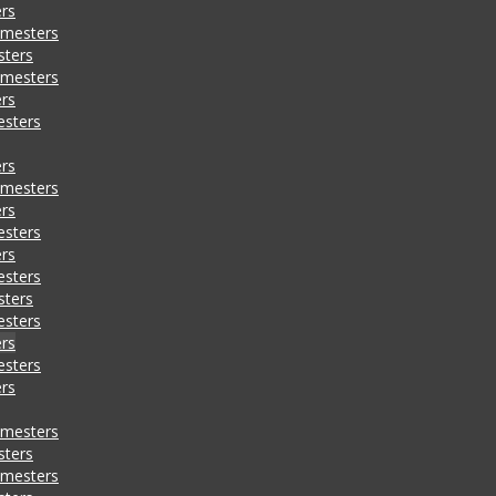
rs
emesters
sters
emesters
rs
esters
rs
emesters
rs
esters
rs
esters
sters
esters
rs
esters
rs
emesters
sters
emesters