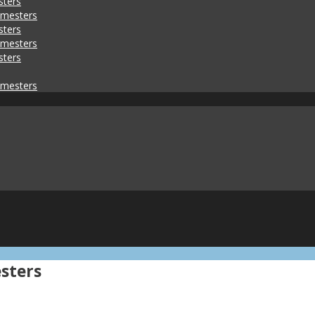
sters
emesters
sters
emesters
sters
emesters
sters