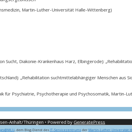
ionsmedizin, Martin-Luther-Universität Halle-Wittenberg)
ion Sucht, Diakonie-Krankenhaus Harz, Elbingerode): „Rehabilitati
schland): „Rehabilitation suchtmittelabhängiger Menschen aus S
linik für Psychiatrie, Psychotherapie und Psychosomatik, Martin-L
hsen-Anhalt/Thüringen
• Powered by
GeneratePress
ogs@MLU
, dem Blog-Dienst des
IT-Servicezentrums
der
Martin-Luther-Universität H