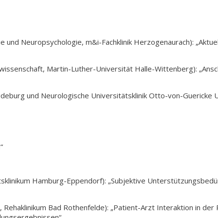
ie und Neuropsychologie, m&i-Fachklinik Herzogenaurach): „Aktue
wissenschaft, Martin-Luther-Universität Halle-Wittenberg): „Anschl
eburg und Neurologische Universitätsklinik Otto-von-Guericke 
“
tätsklinikum Hamburg-Eppendorf): „Subjektive Unterstützungsbed
ng, Rehaklinikum Bad Rothenfelde): „Patient-Arzt Interaktion in d
dlungsergebnissen“