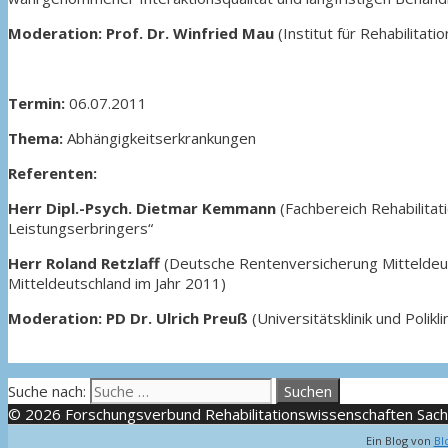
Moderation: Prof. Dr. Winfried Mau
(Institut für Rehabilitat
Termin:
06.07.2011
Thema:
Abhängigkeitserkrankungen
Referenten:
Herr Dipl.-Psych. Dietmar Kemmann
(Fachbereich Rehabilitat
Leistungserbringers“
Herr Roland Retzlaff
(Deutsche Rentenversicherung Mitteldeut
Mitteldeutschland im Jahr 2011)
Moderation: PD Dr. Ulrich Preuß
(Universitätsklinik und Polik
Suche nach:
© 2026 Forschungsverbund Rehabilitationswissenschaften Sac
Ein Blog von
Bl